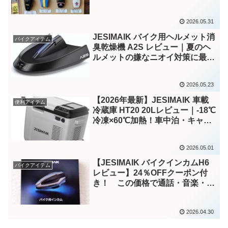
2026.05.31
JESIMAIK バイク用ヘルメット消
バイクアイテム
臭乾燥機 A2S レビュー｜夏のヘ
ルメットの嫌なニオイ対策に最
適？
2026.05.23
【2026年最新】JESIMAIK 車載
便利アイテム
冷蔵庫 HT20 20Lレビュー｜-18℃
冷凍×60℃加熱！車中泊・キャン
プで最強の1台
2026.05.01
【JESIMAIK バイクインカムH6
バイクアイテム
レビュー】24％OFFクーポン付
き！ この価格で通話・音楽・ナ
ビが同時に使える！コスパ最強バ
イクインカムを徹底検証
2026.04.30