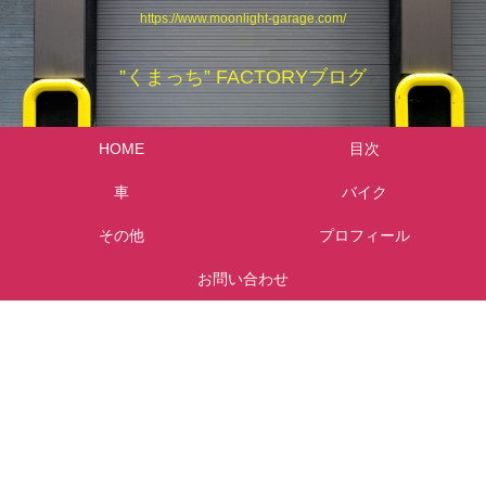
https://www.moonlight-garage.com/
”くまっち” FACTORYブログ
HOME
目次
車
バイク
その他
プロフィール
お問い合わせ