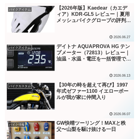
【2026年版】Kaedear（カエデ
バイクアイテム
ィア）KDR-GL5 レビュー｜夏用
メッシュバイクグローブの評判・
特徴・サイズ感を徹底解説
2026.06.27
デイトナ AQUAPROVA HG テン
バイクアイテム
プメーター（72813）レビュー｜
油温・水温・電圧を一括管理でき
る人気メーターを徹底評価
2026.06.13
【30年の時を超えて再び】1997
バイクカスタム
年式ゼファー1100 イエローボー
ルが我が家に仲間入り
2026.06.07
GW快晴ツーリング！MAXと秩
バイク情報
父〜山梨を駆け抜ける一日