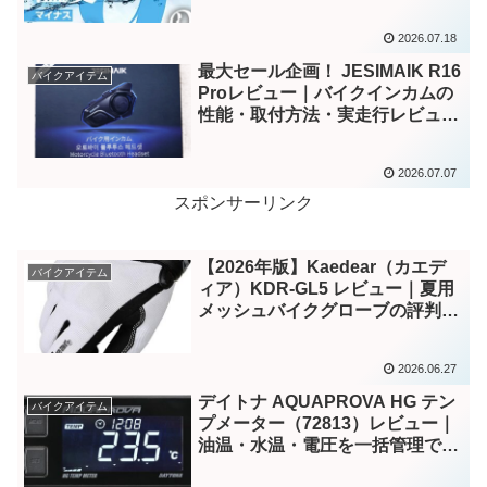
2026.07.18
最大セール企画！ JESIMAIK R16
バイクアイテム
Proレビュー｜バイクインカムの
性能・取付方法・実走行レビュー
とH6比較
2026.07.07
スポンサーリンク
【2026年版】Kaedear（カエデ
バイクアイテム
ィア）KDR-GL5 レビュー｜夏用
メッシュバイクグローブの評判・
特徴・サイズ感を徹底解説
2026.06.27
デイトナ AQUAPROVA HG テン
バイクアイテム
プメーター（72813）レビュー｜
油温・水温・電圧を一括管理でき
る人気メーターを徹底評価