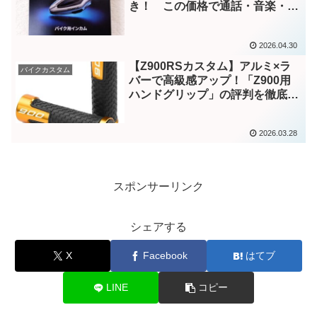
き！ この価格で通話・音楽・ナ
ビが同時に使える！コスパ最強バ
イクインカムを徹底検証
2026.04.30
【Z900RSカスタム】アルミ×ラ
バイクカスタム
バーで高級感アップ！「Z900用
ハンドグリップ」の評判を徹底調
査
2026.03.28
スポンサーリンク
シェアする
X
Facebook
はてブ
LINE
コピー