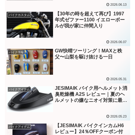
2026.06.13
【30年の時を超えて再び】1997
バイクカスタム
年式ゼファー1100 イエローボー
ルが我が家に仲間入り
2026.06.07
GW快晴ツーリング！MAXと秩
バイク情報
父〜山梨を駆け抜ける一日
2026.05.31
JESIMAIK バイク用ヘルメット消
バイクアイテム
臭乾燥機 A2S レビュー｜夏のヘ
ルメットの嫌なニオイ対策に最
適？
2026.05.23
【JESIMAIK バイクインカムH6
バイクアイテム
レビュー】24％OFFクーポン付