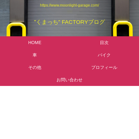
https://www.moonlight-garage.com/
”くまっち” FACTORYブログ
HOME
目次
車
バイク
その他
プロフィール
お問い合わせ