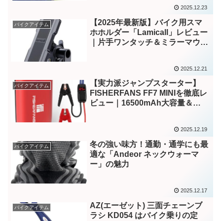
2025.12.23
【2025年最新版】バイク用スマ
バイクアイテム
ホホルダー「Lamicall」レビュー
｜片手ワンタッチ＆ミラーマウン
ト付きで快適ツーリング
2025.12.21
【実力派ジャンプスターター】
バイクアイテム
FISHERFANS FF7 MINIを徹底レ
ビュー｜16500mAh大容量＆
1200A高出力で車・バイクのバッ
テリー上がり対策に最適
2025.12.19
冬の強い味方！通勤・通学にも最
バイクアイテム
適な「Andeor ネックウォーマ
ー」の魅力
2025.12.17
AZ(エーゼット) 三面チェーンブ
バイクアイテム
ラシ KD054 はバイク乗りの定