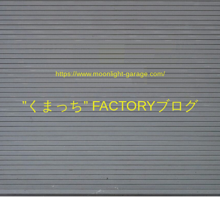
https://www.moonlight-garage.com/
”くまっち” FACTORYブログ