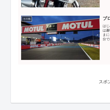
ブ
その他
はじ
は趣
まに
分で
スポ