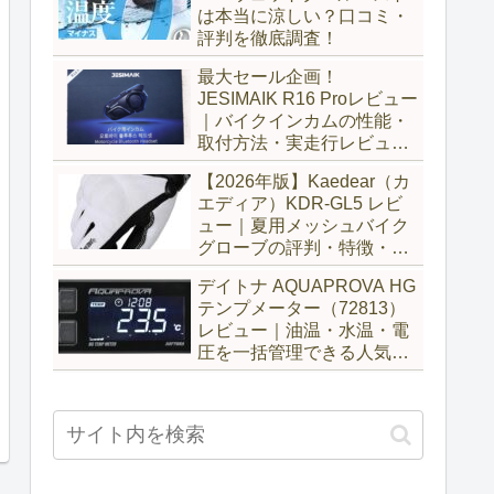
は本当に涼しい？口コミ・
評判を徹底調査！
最大セール企画！
JESIMAIK R16 Proレビュー
｜バイクインカムの性能・
取付方法・実走行レビュー
とH6比較
【2026年版】Kaedear（カ
エディア）KDR-GL5 レビ
ュー｜夏用メッシュバイク
グローブの評判・特徴・サ
イズ感を徹底解説
デイトナ AQUAPROVA HG
テンプメーター（72813）
レビュー｜油温・水温・電
圧を一括管理できる人気メ
ーターを徹底評価