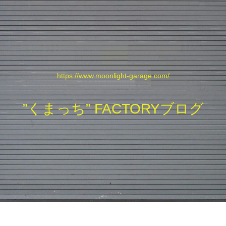
https://www.moonlight-garage.com/
”くまっち” FACTORYブログ