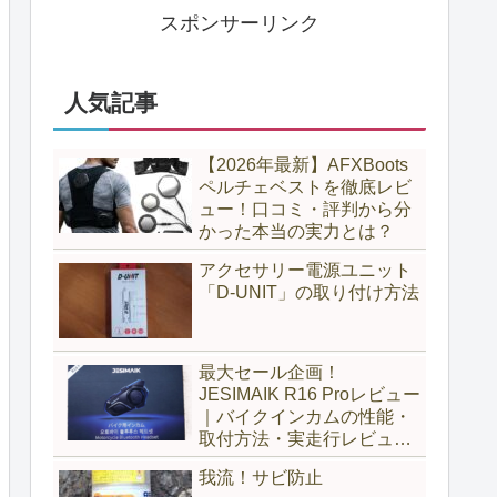
スポンサーリンク
人気記事
【2026年最新】AFXBoots
ペルチェベストを徹底レビ
ュー！口コミ・評判から分
かった本当の実力とは？
アクセサリー電源ユニット
「D-UNIT」の取り付け方法
最大セール企画！
JESIMAIK R16 Proレビュー
｜バイクインカムの性能・
取付方法・実走行レビュー
とH6比較
我流！サビ防止