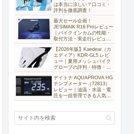
は本当に涼しい？口コミ・
評判を徹底調査！
最大セール企画！
JESIMAIK R16 Proレビュー
｜バイクインカムの性能・
取付方法・実走行レビュー
とH6比較
【2026年版】Kaedear（カ
エディア）KDR-GL5 レビ
ュー｜夏用メッシュバイク
グローブの評判・特徴・サ
イズ感を徹底解説
デイトナ AQUAPROVA HG
テンプメーター（72813）
レビュー｜油温・水温・電
圧を一括管理できる人気メ
ーターを徹底評価