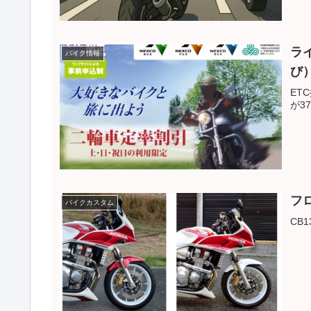
ラ
バイク情報
び
ET
が3
フ
バイクカスタム
CB