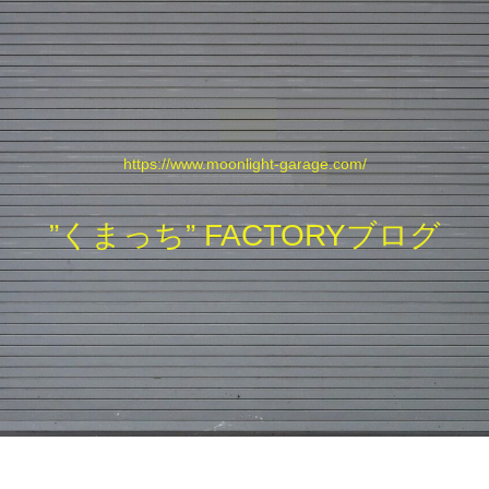
https://www.moonlight-garage.com/
”くまっち” FACTORYブログ