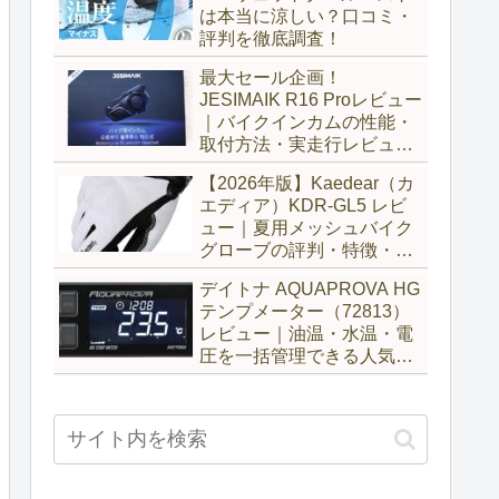
は本当に涼しい？口コミ・
評判を徹底調査！
最大セール企画！
JESIMAIK R16 Proレビュー
｜バイクインカムの性能・
取付方法・実走行レビュー
とH6比較
【2026年版】Kaedear（カ
エディア）KDR-GL5 レビ
ュー｜夏用メッシュバイク
グローブの評判・特徴・サ
イズ感を徹底解説
デイトナ AQUAPROVA HG
テンプメーター（72813）
レビュー｜油温・水温・電
圧を一括管理できる人気メ
ーターを徹底評価