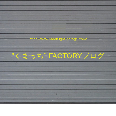
https://www.moonlight-garage.com/
”くまっち” FACTORYブログ