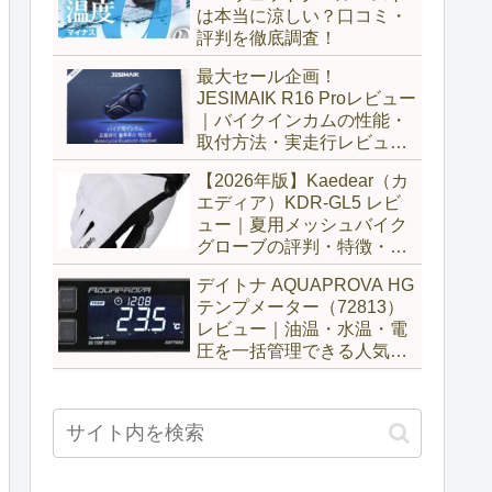
は本当に涼しい？口コミ・
評判を徹底調査！
最大セール企画！
JESIMAIK R16 Proレビュー
｜バイクインカムの性能・
取付方法・実走行レビュー
とH6比較
【2026年版】Kaedear（カ
エディア）KDR-GL5 レビ
ュー｜夏用メッシュバイク
グローブの評判・特徴・サ
イズ感を徹底解説
デイトナ AQUAPROVA HG
テンプメーター（72813）
レビュー｜油温・水温・電
圧を一括管理できる人気メ
ーターを徹底評価