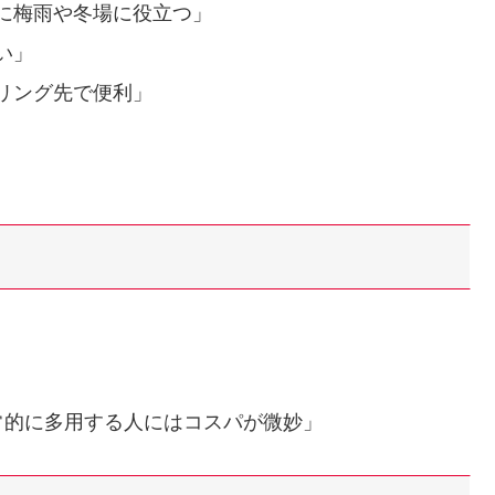
に梅雨や冬場に役立つ」
い」
リング先で便利」
常的に多用する人にはコスパが微妙」