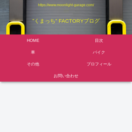
https://www.moonlight-garage.com/
”くまっち” FACTORYブログ
HOME
目次
車
バイク
その他
プロフィール
お問い合わせ