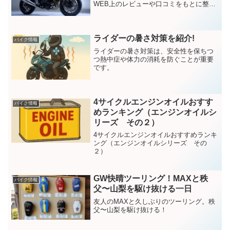
WEB上のレビューや口コミをもとに整理
してご紹介
ライダーの暑さ対策を紹介!
バイク情報
ライダーの暑さ対策は、安全性を保ちつ
つ熱中症や体力の消耗を防ぐことが重要
です。
4サイクルエンジンオイルおすす
バイク情報
めランキング（エンジンオイルシ
リーズ その２）
4サイクルエンジンオイルおすすめランキ
ング（エンジンオイルシリーズ その
２）
GW快晴ツーリング！MAXと秩
バイク情報
父〜山梨を駆け抜ける一日
友人のMAXと久しぶりのツーリング。秩
父〜山梨を駆け抜ける！