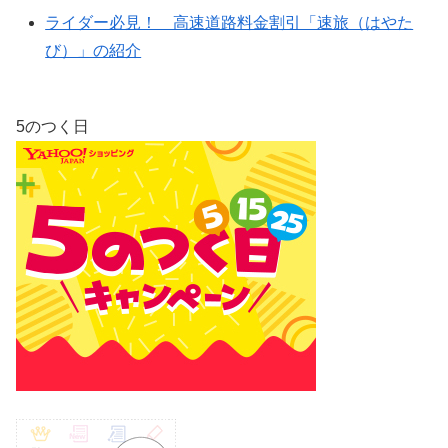
ライダー必見！ 高速道路料金割引「速旅（はやた
び）」の紹介
5のつく日