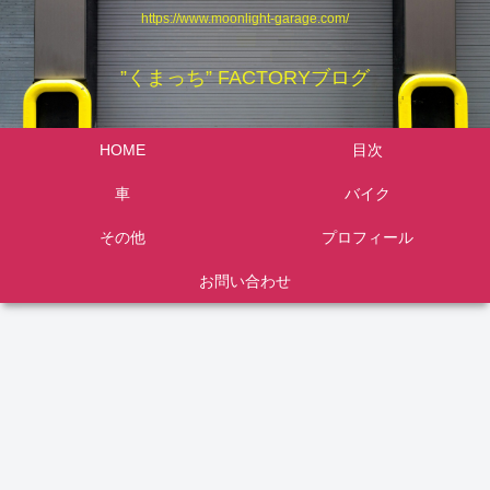
https://www.moonlight-garage.com/
”くまっち” FACTORYブログ
HOME
目次
車
バイク
その他
プロフィール
お問い合わせ