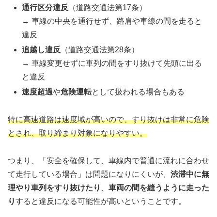
通行区分違反
（道路交通法第17条）
→ 車線の中央を通行せず、路肩や車線の間を走ると
違反
追越し違反
（道路交通法第28条）
→ 車線変更せずに車列の間をすり抜けて先頭に出る
と違反
速度超過
や
危険運転
として扱われる場合もある
特に高速道路は速度域が高いので、すり抜けは非常に危険
とされ、取り締まり対象になりやすい。
つまり、「安全を確保して、車線内で普通に流れに合わせ
て走行している場合」は問題になりにくいが、
渋滞中に無
理やり車列をすり抜けたり
、
車両の間を縫うように走った
り
すると違反になる可能性が高いということです。