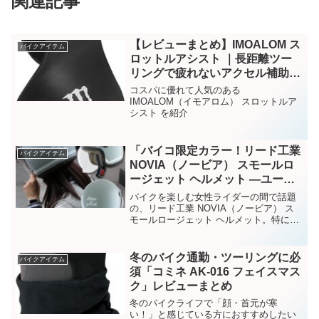
関連記事
【レビューまとめ】IMOALOM ス
バイクアイテム
ロットルアシスト ｜長距離ツー
リングで疲れないアクセル補助ア
イテム
コスパに優れて人気のある
IMOALOM（イモアロム） スロットルア
シスト を紹介
「バイコ限定カラー！リード工業
バイクアイテム
NOVIA（ノービア） スモールロ
ージェット ヘルメット —ユーザ
ーの声まとめ」
バイクを楽しむ女性ライダーの間で話題
の、リード工業 NOVIA（ノービア） ス
モールロージェット ヘルメット。特にバ
イコ限定カラーのモデルは、その可愛い
デザインと実用性で非常に高評価です。
この記事では、実際の購入者によるレビ
冬のバイク通勤・ツーリングに必
バイクアイテム
ューを中心に、ノービアの魅力を徹底的
須「コミネ AK-016 フェイスマス
に紹介します。
ク」レビューまとめ
冬のバイクライフで「顔・首元が寒
い！」と感じている方におすすめしたい