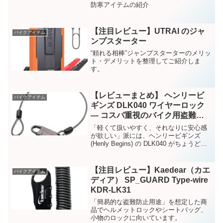
防寒アイテムの紹介
【注目レビュー】UTRAI のジャ
バイクアイテム
ンプスターター
“頼れる相棒”ジャンプスターターのメリッ
ト・デメリットを整理してご紹介しま
す。
【レビューまとめ】 ヘンリービ
バイクアイテム
ギンズ DLK040 ワイヤーロック
— コスパ重視のバイク用盗難抑
止ギア
「軽くて扱いやすく、それなりに安心感
が欲しい」派には、ヘンリービギンズ
(Henly Begins) の DLK040 がちょうどい
い選択肢！
【注目レビュー】Kaedear（カエ
バイクアイテム
ディア） SP_GUARD Type-wire
KDR-LK31
「簡易的な盗難防止用途」を想定した商
品でヘルメットロックやシートバッグ、
小物のロックに向いています。