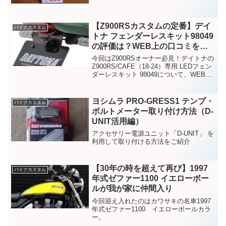
【Z900RSカスタムの定番】デイ
バイクカスタム
トナ フェンダーレスキット98049
の評価は？WEB上の口コミを徹
底まとめ
今回はZ900RSオーナー必見！デイトナの
Z900RS/CAFE（18-24）専用 LEDフェン
ダーレスキット 98049について、WEB上
のレビューや口コミを徹底調査し、まと
めました !
ヨシムラ PRO-GRESS1 テンプ・
バイクカスタム
ボルトメーター取り付け方法（D-
UNIT活用編）
アクセサリー電源ユニット「D-UNIT」 を
利用して取り付ける方法をご紹介
【30年の時を超えて再び】1997
バイクカスタム
年式ゼファー1100 イエローボー
ルが我が家に仲間入り
今回迎え入れたのはカワサキの名車1997
年式ゼファー1100 イエローボールカラ
ー。