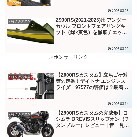
査
2026.03.28
Z900RS(2021-2025)用 アンダー
バイクカスタム
カウル フロントフェアリングキ
ット（緑×黄色）を徹底チェッ
ク！【WEB上の評価まとめ】
2026.03.20
スポンサーリンク
【Z900RSカスタム】立ちゴケ対
バイクカスタム
策の定番！デイトナ エンジンス
ライダー97577の評価は？装着メ
リットを徹底解説
2026.03.14
【Z900RSカスタムの完成形】ヨ
バイクカスタム
シムラ BREVISスリップオン（チ
タンブルー）レビュー｜音・見た
目・所有感すべてが別格