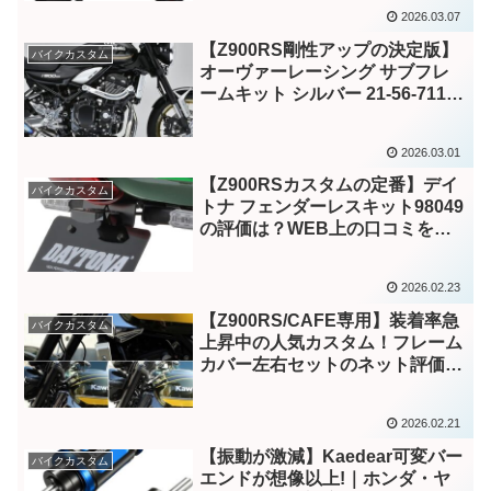
2026.03.07
【Z900RS剛性アップの決定版】
バイクカスタム
オーヴァーレーシング サブフレ
ームキット シルバー 21-56-711-
01 徹底解説
2026.03.01
【Z900RSカスタムの定番】デイ
バイクカスタム
トナ フェンダーレスキット98049
の評価は？WEB上の口コミを徹
底まとめ
2026.02.23
【Z900RS/CAFE専用】装着率急
バイクカスタム
上昇中の人気カスタム！フレーム
カバー左右セットのネット評価を
徹底調査
2026.02.21
【振動が激減】Kaedear可変バー
バイクカスタム
エンドが想像以上!｜ホンダ・ヤ