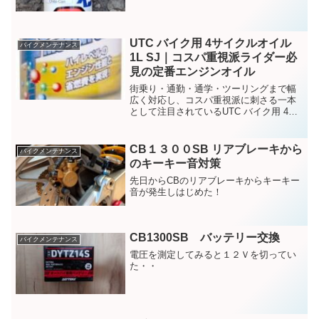
UTC バイク用 4サイクルオイル
バイクメンテナンス
1L SJ｜コスパ重視派ライダー必
見の定番エンジンオイル
街乗り・通勤・通学・ツーリングまで幅
広く対応し、コスパ重視派に刺さる一本
として注目されているUTC バイク用 4サ
イクルオイル 1L SJ の紹介
CB１３００SB リアブレーキから
バイクメンテナンス
のキーキー音対策
先日からCBのリアブレーキからキーキー
音が発生しはじめた！
CB1300SB バッテリー交換
バイクメンテナンス
電圧を測定してみると１２Ｖを切ってい
た・・