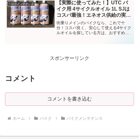
【実際に使ってみた！】UTC バ
バイクメンテナンス
イク用 4サイクルオイル 1L SJは
コスパ最強！エネオス供給の実力
をレビュー！
街乗りメインのバイクなら、これで十
分！コスパ良く、安心して使える4サイク
ルオイルを探している方は、おすすめの
一品！
スポンサーリンク
コメント
コメントを書き込む
ホーム
バイク
バイクメンテナンス