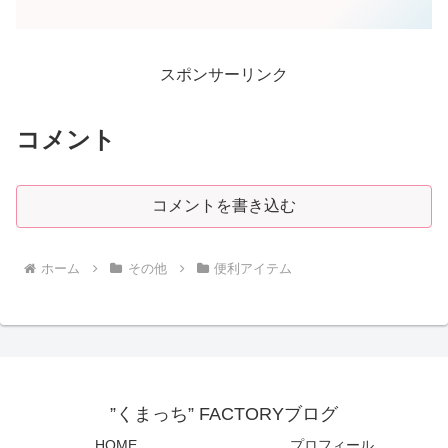
空気入れ スマートエアポンプ ハイパワー
モデル JP03（302-324）を紹介します！
スポンサーリンク
コメント
コメントを書き込む
ホーム
その他
便利アイテム
”くまっち” FACTORYブログ
HOME
プロフィール