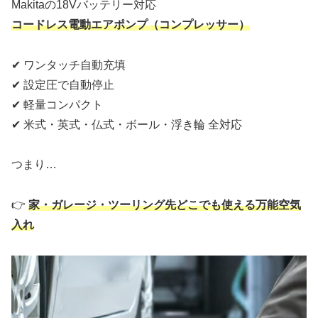
Makitaの18Vバッテリー対応
コードレス電動エアポンプ（コンプレッサー）
✔ ワンタッチ自動充填
✔ 設定圧で自動停止
✔ 軽量コンパクト
✔ 米式・英式・仏式・ボール・浮き輪 全対応
つまり…
👉
家・ガレージ・ツーリング先どこでも使える万能空気
入れ