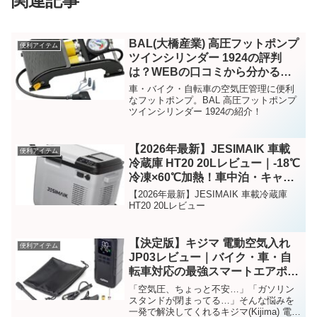
関連記事
BAL(大橋産業) 高圧フットポンプ
便利アイテム
ツインシリンダー 1924の評判
は？WEBの口コミから分かる人
気の理由
車・バイク・自転車の空気圧管理に便利
なフットポンプ。BAL 高圧フットポンプ
ツインシリンダー 1924の紹介！
【2026年最新】JESIMAIK 車載
便利アイテム
冷蔵庫 HT20 20Lレビュー｜-18℃
冷凍×60℃加熱！車中泊・キャン
プで最強の1台
【2026年最新】JESIMAIK 車載冷蔵庫
HT20 20Lレビュー
【決定版】キジマ 電動空気入れ
便利アイテム
JP03レビュー｜バイク・車・自
転車対応の最強スマートエアポン
プ
「空気圧、ちょっと不安…」「ガソリン
スタンドが閉まってる…」そんな悩みを
一発で解決してくれるキジマ(Kijima) 電動