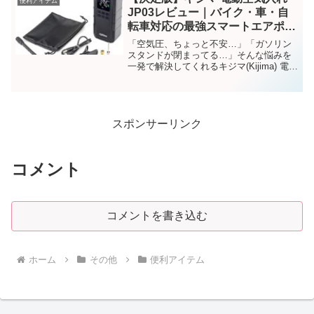
便利アイテム
JP03レビュー｜バイク・車・自
転車対応の最強スマートエアポン
プ
「空気圧、ちょっと不安…」「ガソリン
スタンドが閉まってる…」そんな悩みを
一発で解決してくれるキジマ(Kijima) 電動
空気入れ スマートエアポンプ ハイパワー
モデル JP03（302-324）を紹介します！
スポンサーリンク
コメント
コメントを書き込む
ホーム
その他
便利アイテム