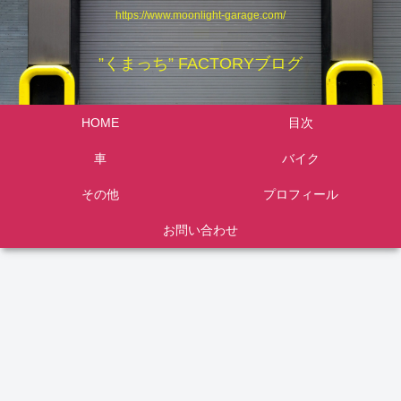
https://www.moonlight-garage.com/
”くまっち” FACTORYブログ
HOME
目次
車
バイク
その他
プロフィール
お問い合わせ