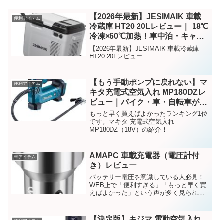
【2026年最新】JESIMAIK 車載
便利アイテム
冷蔵庫 HT20 20Lレビュー｜-18℃
冷凍×60℃加熱！車中泊・キャン
プで最強の1台
【2026年最新】JESIMAIK 車載冷蔵庫
HT20 20Lレビュー
【もう手動ポンプに戻れない】マ
便利アイテム
キタ充電式空気入れ MP180DZレ
ビュー｜バイク・車・自転車が秒
で復活する神アイテム
もっと早く買えばよかったランキング1位
です。マキタ 充電式空気入れ
MP180DZ（18V）の紹介！
AMAPC 車載充電器（電圧計付
車アイテム
き）レビュー
バッテリー電圧を意識している人必見！
WEB上で「便利すぎる」「もっと早く買
えばよかった」という声が多く見られる
注目アイテムを紹介。
【決定版】キジマ 電動空気入れ