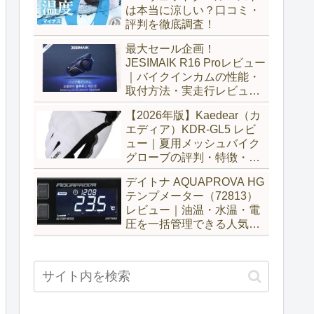
は本当に涼しい？口コミ・
評判を徹底調査！
最大セール企画！
JESIMAIK R16 Proレビュー
｜バイクインカムの性能・
取付方法・実走行レビュー
とH6比較
【2026年版】Kaedear（カ
エディア）KDR-GL5 レビ
ュー｜夏用メッシュバイク
グローブの評判・特徴・サ
イズ感を徹底解説
デイトナ AQUAPROVA HG
テンプメーター（72813）
レビュー｜油温・水温・電
圧を一括管理できる人気メ
ーターを徹底評価