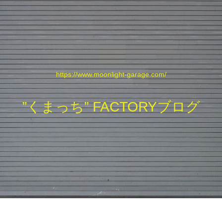
https://www.moonlight-garage.com/
”くまっち” FACTORYブログ