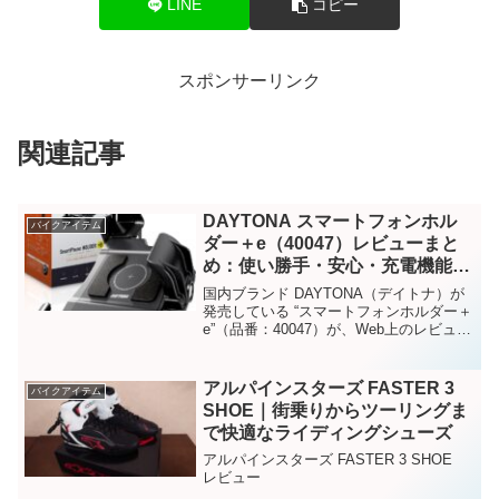
LINE
コピー
スポンサーリンク
関連記事
DAYTONA スマートフォンホル
バイクアイテム
ダー＋e（40047）レビューまと
め：使い勝手・安心・充電機能の
三拍子
国内ブランド DAYTONA（デイトナ）が
発売している “スマートフォンホルダー＋
e”（品番：40047）が、Web上のレビュー
や商品紹介で高評価を集めています。以
下、実際の声をもとに「何が良いのか」
を整理しました。
アルパインスターズ FASTER 3
バイクアイテム
SHOE｜街乗りからツーリングま
で快適なライディングシューズ
アルパインスターズ FASTER 3 SHOE
レビュー