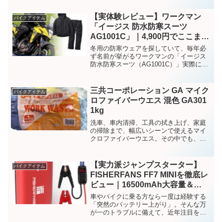
【実体験レビュー】ワークマン
バイクアイテム
「イージス 防水防寒スーツ
AG1001C」｜4,900円でここまで
使えるとは正直驚いた
冬用の防寒ウェアを探していて、毎年必
ず名前が挙がるワークマンの「イージス
防水防寒スーツ（AG1001C）」実際に購
入して感じた点を中心に、リアルな使用
感をまとめます。
三共コーポレーション GA マイク
バイクアイテム
ロファイバーウエス 混色 GA301
1kg
洗車、車内清掃、工具の拭き上げ、家庭
の掃除まで、幅広いシーンで使えるマイ
クロファイバーウエス。その中でも、
WEB上で圧倒的に「コスパが良い」「使
い勝手が抜群」と評価されているのが三
共コーポレーション GA マイクロファイ
【実力派ジャンプスターター】
バイクアイテム
バーウエス 混色 GA301 1kgです。
FISHERFANS FF7 MINIを徹底レ
ビュー｜16500mAh大容量＆
1200A高出力で車・バイクのバッ
車やバイクに乗る方なら一度は経験する
テリー上がり対策に最適
「突然のバッテリー上がり」。そんな万
が一のトラブルに備えて、近年注目を集
めているのがジャンプスターターです。