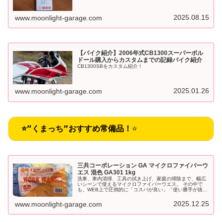
2025.08.15
www.moonlight-garage.com
【バイク紹介】2006年式CB1300スーパーボル
ドール購入からカスタムまでの記録バイク紹介
CB1300SBをカスタム紹介！
2025.01.26
www.moonlight-garage.com
⭐”くまっち”おすすめ常備品！
⭐
三共コーポレーション GA マイクロファイバーウ
エス 混色 GA301 1kg
洗車、車内清掃、工具の拭き上げ、家庭の掃除まで、幅広
いシーンで使えるマイクロファイバーウエス。 その中で
も、WEB上で圧倒的に「コスパが良い」「使い勝手が抜
群」と評価されているのが三共コーポレーション GA マイ
クロファイバーウエス 混色 GA301 1kgです。
2025.12.25
www.moonlight-garage.com