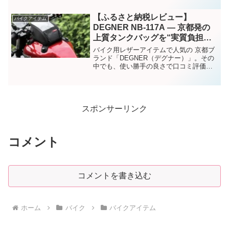
今回は、WEB上の口コミ・レビューをも
とに高評価が目立つ「FISHERFANS FF7
【ふるさと納税レビュー】
バイクアイテム
MINI ジャンプスターター」について、実
DEGNER NB-117A ― 京都発の
際の使用者の声をまとめる形でご紹介し
上質タンクバッグを“実質負担
ます。
2,000円”で手に入れるチャンス！
バイク用レザーアイテムで人気の 京都ブ
ランド「DEGNER（デグナー）」。その
中でも、使い勝手の良さで口コミ評価の
高い 交換可能吸盤式タンクバッグ NB-
117A が、なんと ふるさと納税の返礼品
として選べるようになっています。
スポンサーリンク
コメント
コメントを書き込む
ホーム
バイク
バイクアイテム