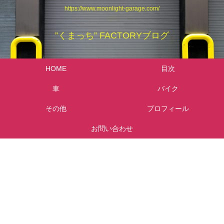
https://www.moonlight-garage.com/
”くまっち” FACTORYブログ
HOME
目次
車
バイク
その他
プロフィール
お問い合わせ