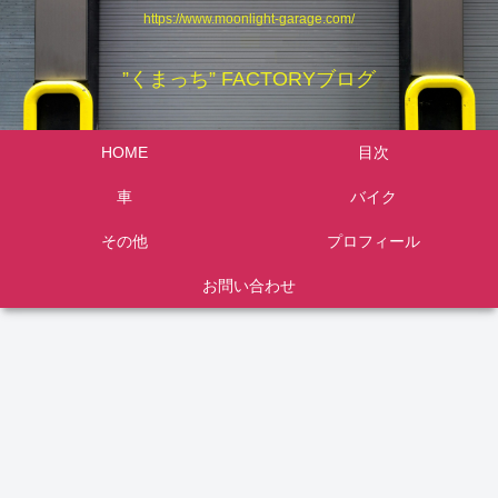
https://www.moonlight-garage.com/
”くまっち” FACTORYブログ
HOME
目次
車
バイク
その他
プロフィール
お問い合わせ