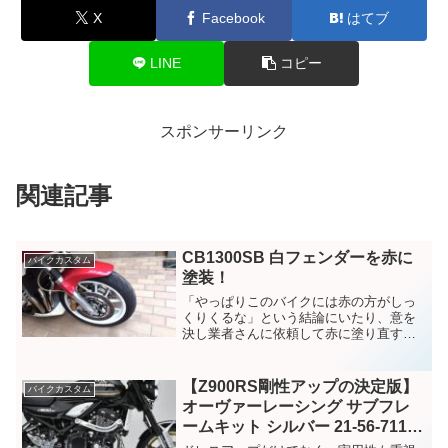
X
Facebook
はてブ
LINE
コピー
スポンサーリンク
関連記事
CB1300SB 白フェンダーを赤に
バイクカスタム
塗装！
「やっぱりこのバイクには赤の方がしっ
くりくるな」という結論にいたり、意を
決し業者さんに依頼して赤に塗り直すこ
とにしました。
【Z900RS剛性アップの決定版】
バイクカスタム
オーヴァーレーシング サブフレ
ームキット シルバー 21-56-711-
01 徹底解説