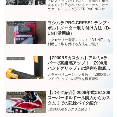
ドレスアップだけでなく、実用性も重視
する方に注目されているアイテム、オー
ヴァーレーシング(OVER RACING) サブ
フレームキット シルバー のレビュー・口
コミをまとめました！
ヨシムラ PRO-GRESS1 テンプ・
バイクカスタム
ボルトメーター取り付け方法（D-
UNIT活用編）
アクセサリー電源ユニット「D-UNIT」 を
利用して取り付ける方法をご紹介
【Z900RSカスタム】アルミ×ラ
バイクカスタム
バーで高級感アップ！「Z900用
ハンドグリップ」の評判を徹底調
査
カラーバリエーション多数！「Z900用 ハ
ンドグリップ」の評判を徹底調査
【バイク紹介】2006年式CB1300
バイクカスタム
スーパーボルドール購入からカス
タムまでの記録バイク紹介
CB1300SBをカスタム紹介！