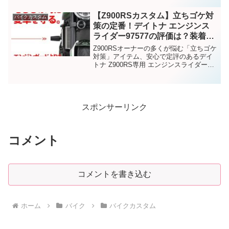
【Z900RSカスタム】立ちゴケ対
バイクカスタム
策の定番！デイトナ エンジンス
ライダー97577の評価は？装着メ
リットを徹底解説
Z900RSオーナーの多くが悩む「立ちゴケ
対策」アイテム、安心で定評のあるデイ
トナ Z900RS専用 エンジンスライダー
（97577）の紹介！
スポンサーリンク
コメント
コメントを書き込む
ホーム
バイク
バイクカスタム