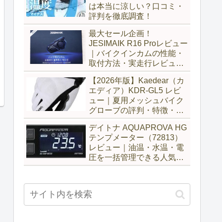
は本当に涼しい？口コミ・
評判を徹底調査！
最大セール企画！
JESIMAIK R16 Proレビュー
｜バイクインカムの性能・
取付方法・実走行レビュー
とH6比較
【2026年版】Kaedear（カ
エディア）KDR-GL5 レビ
ュー｜夏用メッシュバイク
グローブの評判・特徴・サ
イズ感を徹底解説
デイトナ AQUAPROVA HG
テンプメーター（72813）
レビュー｜油温・水温・電
圧を一括管理できる人気メ
ーターを徹底評価