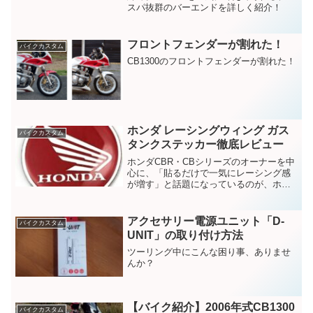
スパ抜群のバーエンドを詳しく紹介！
フロントフェンダーが割れた！
バイクカスタム
CB1300のフロントフェンダーが割れた！
ホンダ レーシングウィング ガス
バイクカスタム
タンクステッカー徹底レビュー
ホンダCBR・CBシリーズのオーナーを中
心に、「貼るだけで一気にレーシング感
が増す」と話題になっているのが、ホン
ダステッカーロゴ オートバイ ガスタンク
用レーシングウィング エンブレムが、な
ぜ選ばれているのかを詳しく解説しま
アクセサリー電源ユニット「D-
バイクカスタム
す。
UNIT」の取り付け方法
ツーリング中にこんな困り事、ありませ
んか？
【バイク紹介】2006年式CB1300
バイクカスタム