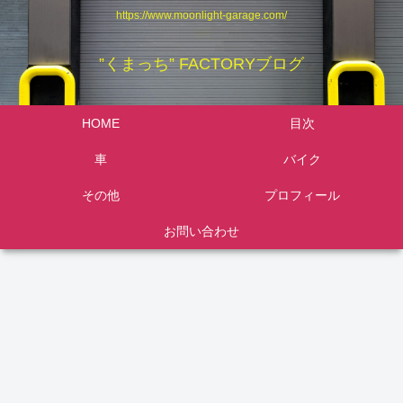
https://www.moonlight-garage.com/
”くまっち” FACTORYブログ
HOME
目次
車
バイク
その他
プロフィール
お問い合わせ