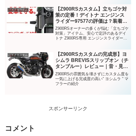
【Z900RSカスタム】立ちゴケ対
バイクカスタム
策の定番！デイトナ エンジンス
ライダー97577の評価は？装着メ
リットを徹底解説
Z900RSオーナーの多くが悩む「立ちゴケ
対策」アイテム、安心で定評のあるデイ
トナ Z900RS専用 エンジンスライダー
（97577）の紹介！
【Z900RSカスタムの完成形】ヨ
バイクカスタム
シムラ BREVISスリップオン（チ
タンブルー）レビュー｜音・見た
目・所有感すべてが別格
Z900RSの雰囲気を壊さずにカスタム度を
一気に上げる完成度の高い” ヨシムラ ” マ
フラーの紹介
スポンサーリンク
コメント