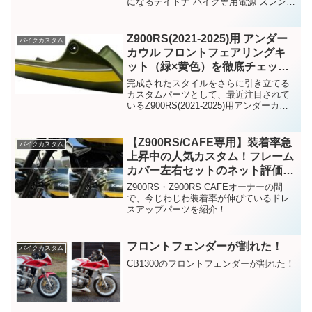
になるデイトナ バイク専用電源 スレンダ
ーUSB QC3.0対応 Type-A取り付け手順を
解説
Z900RS(2021-2025)用 アンダー
バイクカスタム
カウル フロントフェアリングキ
ット（緑×黄色）を徹底チェッ
ク！【WEB上の評価まとめ】
完成されたスタイルをさらに引き立てる
カスタムパーツとして、最近注目されて
いるZ900RS(2021-2025)用アンダーカウ
ルの紹介！
【Z900RS/CAFE専用】装着率急
バイクカスタム
上昇中の人気カスタム！フレーム
カバー左右セットのネット評価を
徹底調査
Z900RS・Z900RS CAFEオーナーの間
で、今じわじわ装着率が伸びているドレ
スアップパーツを紹介！
フロントフェンダーが割れた！
バイクカスタム
CB1300のフロントフェンダーが割れた！